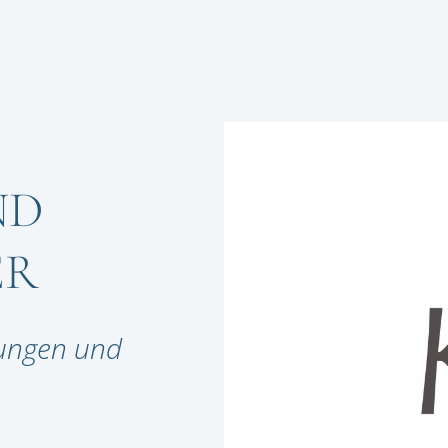
ND
ER
lungen und