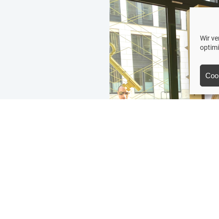
Wir v
optim
Coo
sevents,