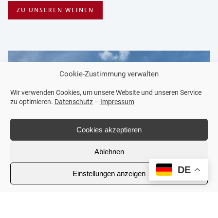
ZU UNSEREN WEINEN
Erleben Sie
Cookie-Zustimmung verwalten
Wein und
Wir verwenden Cookies, um unsere Website und unseren Service
zu optimieren.
Datenschutz
–
Impressum
Landschaft
hautnah!​
Cookies akzeptieren
Besuchen Sie uns und
Ablehnen
entdecken Sie unsere
DE
Einstellungen anzeigen
Weine inmitten
idyllischer Landschaft.
Bei unseren
regelmäßigen